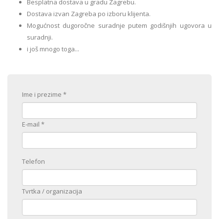
Besplatna dostava u gradu Zagrebu.
Dostava izvan Zagreba po izboru klijenta.
Mogućnost dugoročne suradnje putem godišnjih ugovora u
suradnji.
i još mnogo toga...
Ime i prezime
*
E-mail
*
Telefon
Tvrtka / organizacija