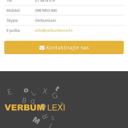
Tel:
01 5814 579
Mobitel:
098 9453 840
Skype:
VerbumLexi
E-pošta:
info@verbumlexi.info
Kontaktirajte nas