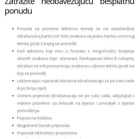
Zatražite neobavezujuću besplatnu
ponudu
Ponuda za pismene tekstove temelji se na standardnoj
obračunskoj kartici od 1500 znakova za jednu karticu izvornog
teksta (jezik s kojeg se prevodi).
Kod tekstova koji nisu u formatu s mogućnošću brojanja
slovnih znakova (npr. skenirani, fotokopirani tekst ili rukopis),
obračun se vrši prema broju znakova u ciljnom tekstu (jezik na
koji se prevodi).
Lektoriranja i ispravak tekstova obračunavaju se po satu rada
ili po broju riječi.
Usmeni prijevodi obračunavaju se po satu rada, uključujući i
vrijeme potrebno za dolazak na mjesto i povratak s mjesta
prevođenja.
Popust na količinu.
Mogućnost žurnih prijevoda.
Prijevodi vikendom i praznicima.