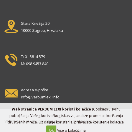
Stara Knežija 20
10000 Zagreb, Hrvatska
T: 01 5814 579
M: 098 9453 840
Adresa e-pošte
info@verbumlexi.info
Web stranica VERBUM LEXI koristi kolačiće
(Cookies) u svrhu
poboljšanja Vašeg korisničkog iskustva, analize prometa i korištenja
VERBUM LEXI
© Copyright 2026. All Rights Reserved.
društvenih mreža. Uz daljnje korištenje, prihvaćate korištenje kolačića.
Ok
Više o kolačićima